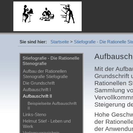
Sie sind hier:
Startseite
>
Stiefografie - Die Rationelle St
Aufbauschri
Stiefografie - Die Rationelle
Stenografie
Mit der Aufba
Aufbau der Rationellen
Grundschrift 
Stenografie Stiefografie
Rationellen S
Die Grundschrift
Sammlung von
Aufbauschrift I
Aufbauschrift II
Vervollkommn
Beispielseite Aufbauschrift
Steigerung de
II
Hohe Geschwin
Links-Steno
der Rationelle
Helmut Stief - Leben und
Werk
der Anwendung
Verlagsverzeichnis